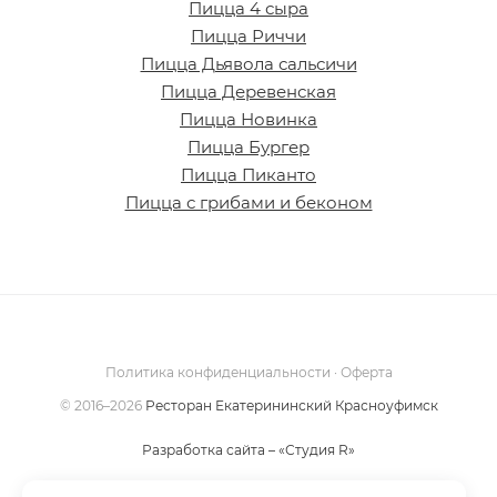
Пицца 4 сыра
Пицца Риччи
Пицца Дьявола сальсичи
Пицца Деревенская
Пицца Новинка
Пицца Бургер
Пицца Пиканто
Пицца с грибами и беконом
Политика конфиденциальности
·
Оферта
©
2016–2026
Ресторан Екатерининский Красноуфимск
Разработка сайта – «Студия R»