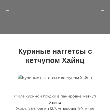
Куриные наггетсы с
кетчупом Хайнц
Филе куриной грудки в панировке, кетчуп
Хайнц
Жиры 25,6; белки 12,7; углеводы 19,7; ккал