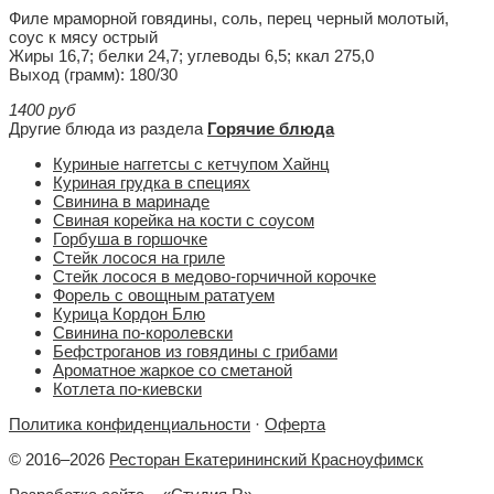
Филе мраморной говядины, соль, перец черный молотый,
соус к мясу острый
Жиры 16,7; белки 24,7; углеводы 6,5; ккал 275,0
Выход (грамм): 180/30
1400 руб
Другие блюда из раздела
Горячие блюда
Куриные наггетсы с кетчупом Хайнц
Куриная грудка в специях
Свинина в маринаде
Свиная корейка на кости с соусом
Горбуша в горшочке
Стейк лосося на гриле
Стейк лосося в медово-горчичной корочке
Форель с овощным рататуем
Курица Кордон Блю
Свинина по-королевски
Бефстроганов из говядины с грибами
Ароматное жаркое со сметаной
Котлета по-киевски
Политика конфиденциальности
·
Оферта
©
2016–2026
Ресторан Екатерининский Красноуфимск